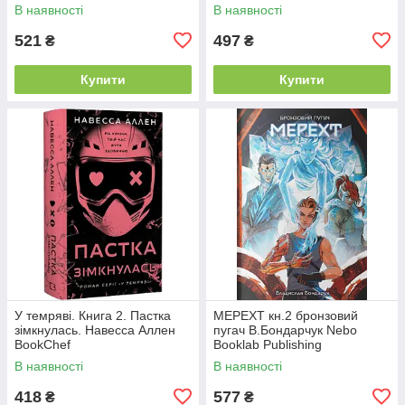
В наявності
В наявності
521
497
₴
₴
Купити
Купити
У темряві. Книга 2. Пастка
МЕРЕХТ кн.2 бронзовий
зімкнулась. Навесса Аллен
пугач В.Бондарчук Nebo
BookChef
Booklab Publishing
В наявності
В наявності
418
577
₴
₴