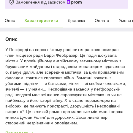
Замовлення під захистом
Опис
Характеристики
Доставка
Оплата
Умови 
Опис
У Пеґфорді на сорок п’ятому році життя раптово помирає
член місцевої ради Баррі Фербразер. Ця подія шокувала
містян. У провінційному англійському затишному містечку з
брукованим майданом і стародавнім монастирем, здавалося
б, панує ідилія, але всередині містечка, за цим привабливим
фасадом, точиться справжня війна. Заможні воюють з
убогими, підлітки — з батьками, жінки — зі своїми чоловіками,
вчителі — з учнями... Несподівана вакансія у пеґфордській
раді невдовзі має всі шанси спровокувати містечко на чи не
найбільшу в його історії війну. Хто стане переможцем на
виборах, де панують пристрасті, дворушність і несподівані
викриття? Це великий роман про маленьке містечко і перша
книжка Джоан Ролінґ для дорослих. Захопливий твір,
створений незрівнянним оповідачем.
Приховати