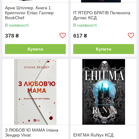
Арне Штіллер. Книга 1.
Криптолог Еліас Галлер
П`ЯТЕРО БРАТІВ Пеленопа
BookChef
Дуглас КСД
В наявності
В наявності
378
617
₴
₴
Купити
Купити
З ЛЮБОВ`Ю МАМА Іліана
Зендер Vivat
ЕНІГМА RuNyx КСД