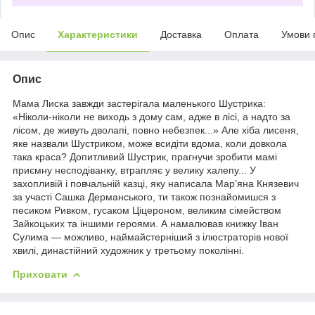
Опис
Характеристики
Доставка
Оплата
Умови 
Опис
Мама Лиска завжди застерігала маленького Шустрика:
«Ніколи-ніколи не виходь з дому сам, адже в лісі, а надто за
лісом, де живуть дволапі, повно небезпек...» Але хіба лисеня,
яке назвали Шустриком, може всидіти вдома, коли довкола
така краса? Допитливий Шустрик, прагнучи зробити мамі
приємну несподіванку, втрапляє у велику халепу... У
захопливій і повчальній казці, яку написала Мар’яна Князевич
за участі Сашка Дерманського, ти також познайомишся з
песиком Ривком, гусаком Ціцероном, великим сімейством
Зайкоцьких та іншими героями. А намалював книжку Іван
Сулима — можливо, наймайстерніший з ілюстраторів нової
хвилі, династійний художник у третьому поколінні.
Приховати