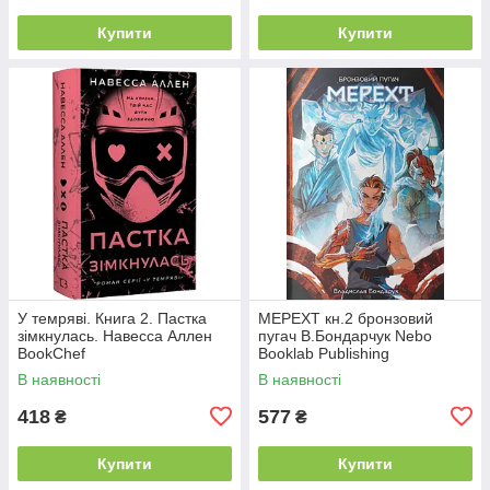
Купити
Купити
У темряві. Книга 2. Пастка
МЕРЕХТ кн.2 бронзовий
зімкнулась. Навесса Аллен
пугач В.Бондарчук Nebo
BookChef
Booklab Publishing
В наявності
В наявності
418
577
₴
₴
Купити
Купити