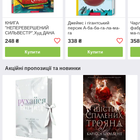
КНИГА
Джеймс і гігантський
Чарл
"НЕПЕРЕВЕРШЕНИЙ
персик А-ба-ба-га-ла-ма-
фабр
СИЛЬВЕСТР",Худ.ДАНА
га
ма-г
КАВЕЛІ
248
338
358
₴
₴
Купити
Купити
Акційні пропозиції та новинки