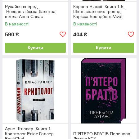
Рухайся вперед
Корона Ніаксії. Книга 1.5.
.Новоанглійська балетна
Шість спалених троянд
школа Анна Савас
Карісса Брондберт Vivat
READBERRY
В наявності
В наявності
590
404
₴
₴
Купити
Купити
Арне Штіллер. Книга 1.
Криптолог Еліас Галлер
П`ЯТЕРО БРАТІВ Пеленопа
BookChef
Дуглас КСД