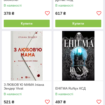
В наявності
В наявності
378
617
₴
₴
Купити
Купити
З ЛЮБОВ`Ю МАМА Іліана
Зендер Vivat
ЕНІГМА RuNyx КСД
В наявності
В наявності
521
497
₴
₴