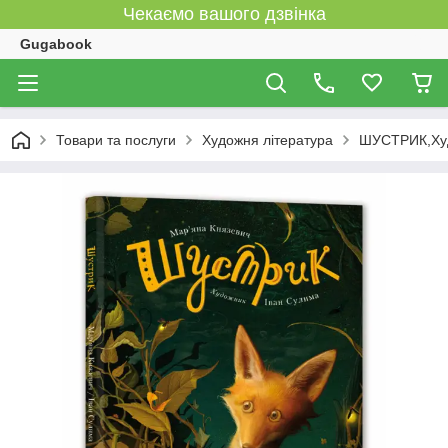
Чекаємо вашого дзвінка
Gugabook
Товари та послуги
Художня література
ШУСТРИК,Худ