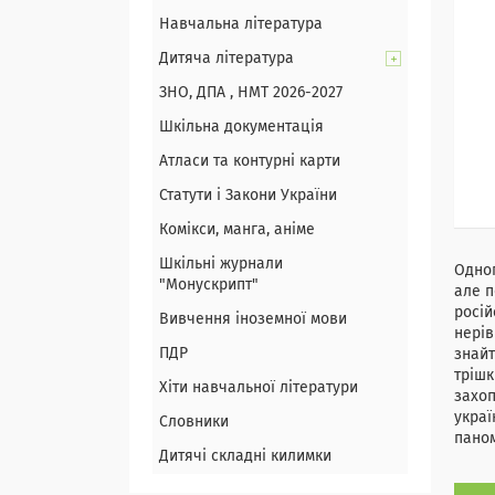
Навчальна література
Дитяча література
ЗНО, ДПА , НМТ 2026-2027
Шкільна документація
Атласи та контурні карти
Статути і Закони України
Комікси, манга, аніме
Шкільні журнали
Одног
"Монускрипт"
але п
росій
Вивчення іноземної мови
нерів
ПДР
знайт
трішк
Хіти навчальної літератури
захоп
украї
Словники
пано
Дитячі складні килимки