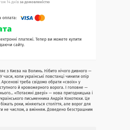
ом 14 днів
за домовленістю
лектронні платежі. Тепер ви можете купити
даючи сайту.
яє з Києва на Волинь. Нібито нічого дивного —
 У часи, коли українські повстанці чинили опір
, Арсенові треба свідомо обрати «своїх» у
дступного й кровожерного ворога. І головне —
нього... «Потаємні двері» — нова пригодницька і
українського письменника Андрія Кокотюхи. Це
біжать роки, міняються століття, але ворог для
ти не числом, а вмінням. Доведено безстрашним