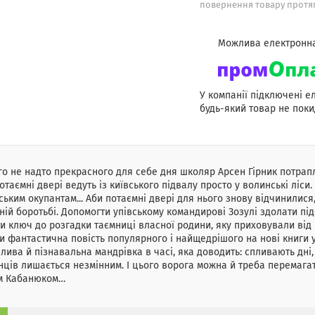
повернення товару протяг
У компанії підключені е
будь-який товар не поки
о не надто прекрасного для себе дня школяр Арсен Гірник потрапл
отаємні двері ведуть із київського підвалу просто у волинські ліси.
ським окупантам... Аби потаємні двері для нього знову відчинилися
ній боротьбі. Допомогти упівському командирові Зозулі здолати пі
и ключ до розгадки таємниці власної родини, яку приховували від 
и фантастична повість популярного і найщедрішого на нові книги 
лива й пізнавальна мандрівка в часі, яка доводить: спливають дні, 
нців лишається незмінним. І цього ворога можна й треба перемага
м Кабанюком…