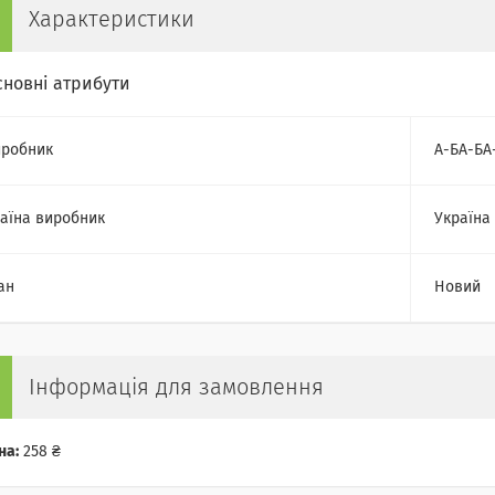
Характеристики
сновні атрибути
робник
А-БА-БА
аїна виробник
Україна
ан
Новий
Інформація для замовлення
на:
258 ₴