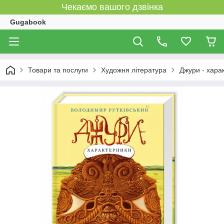
Чекаємо вашого дзвінка
Gugabook
Товари та послуги
Художня література
Джури - хара