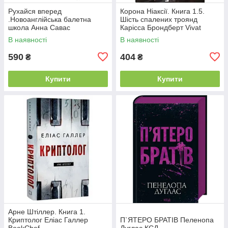
Рухайся вперед
Корона Ніаксії. Книга 1.5.
.Новоанглійська балетна
Шість спалених троянд
школа Анна Савас
Карісса Брондберт Vivat
READBERRY
В наявності
В наявності
590
404
₴
₴
Купити
Купити
Арне Штіллер. Книга 1.
Криптолог Еліас Галлер
П`ЯТЕРО БРАТІВ Пеленопа
BookChef
Дуглас КСД