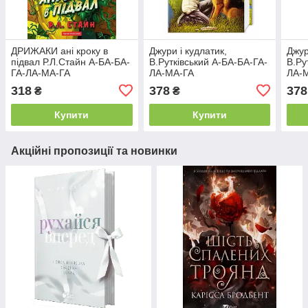
ДРИЖАКИ ані кроку в
Джури і кудлатик,
Джур
підвал Р.Л.Стайн А-БА-БА-
В.Рутківський А-БА-БА-ГА-
В.Ру
ГА-ЛА-МА-ГА
ЛА-МА-ГА
ЛА-
318
378
378
₴
₴
Купити
Купити
Акційні пропозиції та новинки