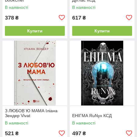
В наявності
В наявності
378
617
₴
₴
Купити
Купити
З ЛЮБОВ`Ю МАМА Іліана
Зендер Vivat
ЕНІГМА RuNyx КСД
В наявності
В наявності
521
497
₴
₴