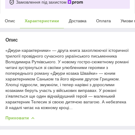
Замовлення під захистом
Опис
Характеристики
Доставка
Оплата
Умови 
Опис
«Джури-характерники» — друга книга захоплюючої історичної
трилогії провідного сучасного українського письменника
Володимира Рутківського. У новому гостро-сюжетному романі
читачі зустрінуться зі своїми улюбленими героями з
попереднього роману «Джури козака Швайки» — юним
характерником Саньком та його вірним другом Грициком.
Хлопці підросли, змужніли, і тепер нарівні з дорослими
козаками беруть участь у військових виправах. У романі
з’являється ще один відчайдушний герой — маленький
характерник Телесик зі своєю дитячою ватагою. А небезпека
й надалі чигає на кожному кроці...
Приховати