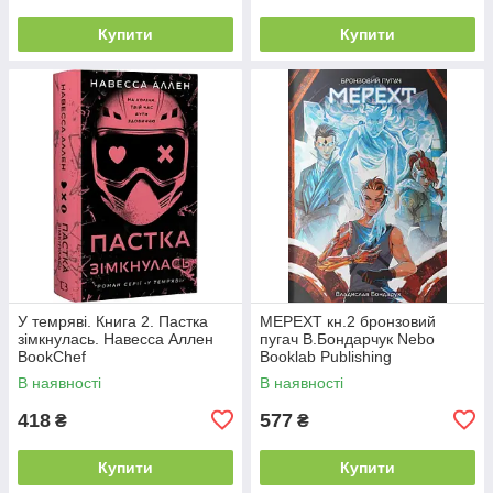
Купити
Купити
У темряві. Книга 2. Пастка
МЕРЕХТ кн.2 бронзовий
зімкнулась. Навесса Аллен
пугач В.Бондарчук Nebo
BookChef
Booklab Publishing
В наявності
В наявності
418
577
₴
₴
Купити
Купити