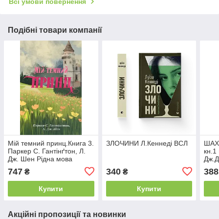
Всі умови повернення
Подібні товари компанії
Мій темний принц.Книга 3.
ЗЛОЧИНИ Л.Кеннеді ВСЛ
ШАХ
Паркер С. Гантінґтон, Л.
кн.1
Дж. Шен Рідна мова
Дж.Д
747
340
388
₴
₴
Купити
Купити
Акційні пропозиції та новинки