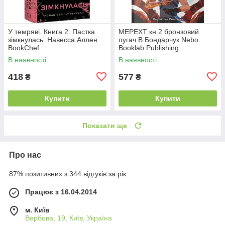
У темряві. Книга 2. Пастка
МЕРЕХТ кн.2 бронзовий
зімкнулась. Навесса Аллен
пугач В.Бондарчук Nebo
BookChef
Booklab Publishing
В наявності
В наявності
418
577
₴
₴
Купити
Купити
Показати ще
Про нас
87% позитивних з 344 відгуків за рік
Працює з 16.04.2014
м. Київ
Вербова, 19, Київ, Україна