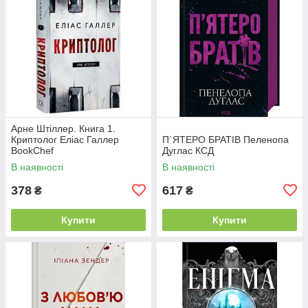
Арне Штіллер. Книга 1.
Криптолог Еліас Галлер
П`ЯТЕРО БРАТІВ Пеленопа
BookChef
Дуглас КСД
В наявності
В наявності
378
617
₴
₴
Купити
Купити