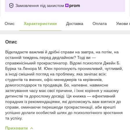
Замовлення під захистом
Опис
Характеристики
Доставка
Оплата
Умови 
Опис
Відкладаєте важливі й дрібні справи на завтра, на потім, на
останній тиждень перед дедлайном? Тоді ви —
справжнісінький прокрастинатор. Відомі психологи Джейн Б.
Бурка та Ленора М. Юен пропонують проникливий, чутливий,
а іноді смішний погляд на проблему, яка зачіпає всіх:
студентів та вчених, офіс-менеджерів та керівників,
домогосподарок та продавців. Бо, напевне, навмисне
затягування часу має свої причини, і їхнє коріння у нашому
дитинстві та дорослому досвіді. Ця книжка — ефективний
порадник із рекомендаціями, які допоможуть вам взятися до
справи, оминаючи перешкоди прокрастинації, аби врешті
успішно долати особистий шлях до психологічного зростання
та успіху.
Приховати