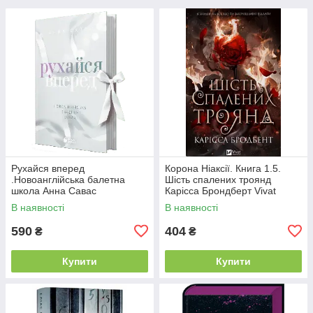
Рухайся вперед
Корона Ніаксії. Книга 1.5.
.Новоанглійська балетна
Шість спалених троянд
школа Анна Савас
Карісса Брондберт Vivat
READBERRY
В наявності
В наявності
590
404
₴
₴
Купити
Купити