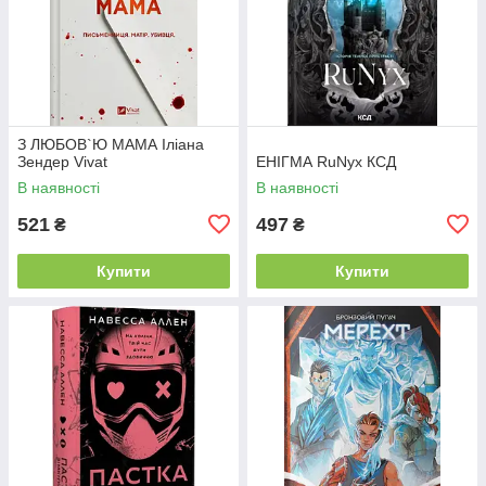
З ЛЮБОВ`Ю МАМА Іліана
Зендер Vivat
ЕНІГМА RuNyx КСД
В наявності
В наявності
521
497
₴
₴
Купити
Купити