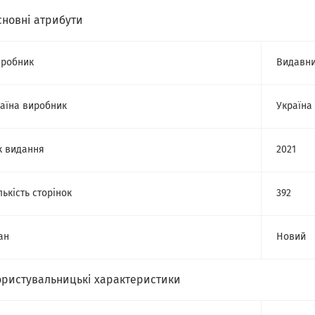
сновні атрибути
робник
Видавни
аїна виробник
Україна
к видання
2021
лькість сторінок
392
ан
Новий
ористувальницькі характеристики