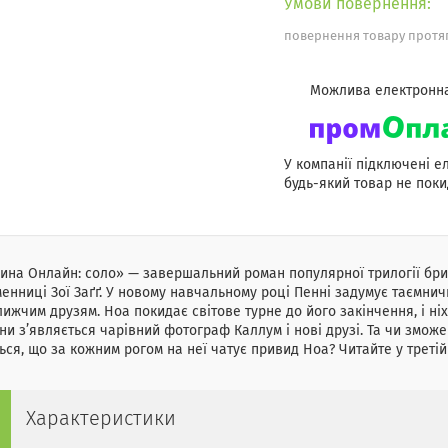
повернення товару протяг
У компанії підключені е
будь-який товар не поки
ина Онлайн: соло» — завершальний роман популярної трилогії бри
енниці Зої Заґґ. У новому навчальному році Пенні задумує таємнич
ижчим друзям. Ноа покидає світове турне до його закінчення, і ніхто
ни з’являється чарівний фотограф Каллум і нові друзі. Та чи змож
ься, що за кожним рогом на неї чатує привид Ноа? Читайте у третій
Характеристики