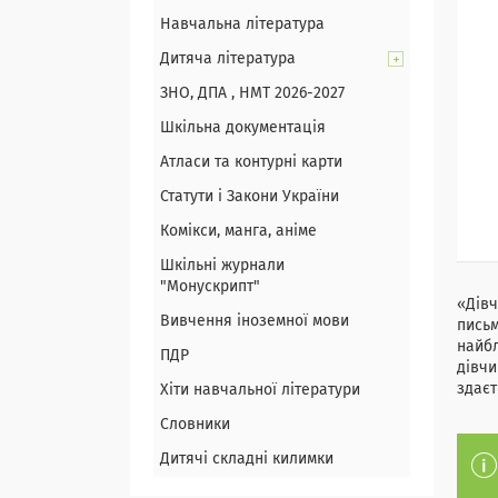
Навчальна література
Дитяча література
ЗНО, ДПА , НМТ 2026-2027
Шкільна документація
Атласи та контурні карти
Статути і Закони України
Комікси, манга, аніме
Шкільні журнали
"Монускрипт"
«Дівч
Вивчення іноземної мови
письм
найбл
ПДР
дівчи
здаєт
Хіти навчальної літератури
Словники
Дитячі складні килимки