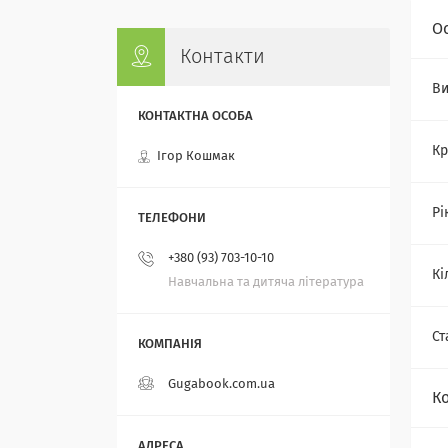
О
Контакти
Ви
Кр
Ігор Кошмак
Рі
+380 (93) 703-10-10
Кі
Навчальна та дитяча література
Ст
Gugabook.com.ua
К