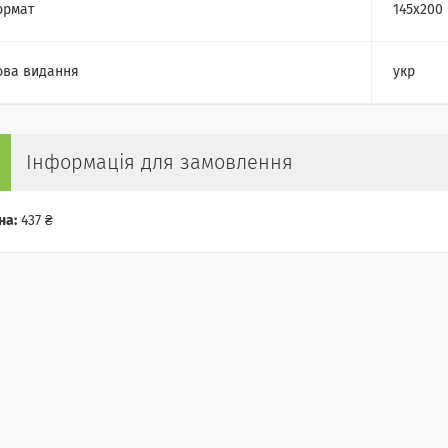
ормат
145х200
ва видання
укр
Інформація для замовлення
на:
437 ₴