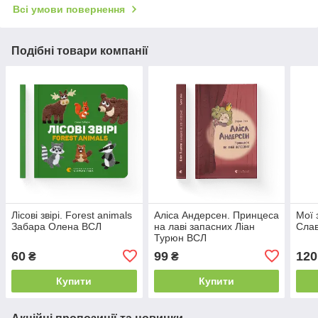
Всі умови повернення
Подібні товари компанії
Лісові звірі. Forest animals
Аліса Андерсен. Принцеса
Мої 
Забара Олена ВСЛ
на лаві запасних Ліан
Слав
Турюн ВСЛ
60
99
120
₴
₴
Купити
Купити