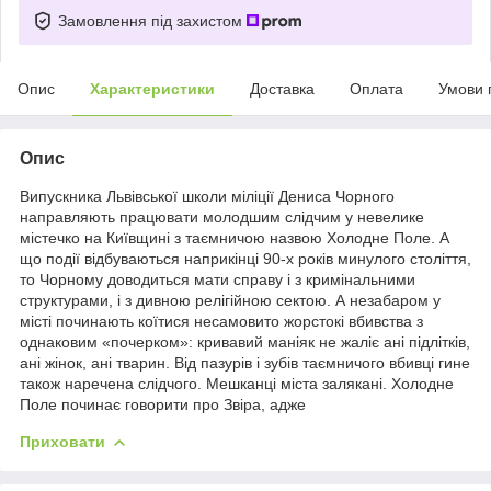
Замовлення під захистом
Опис
Характеристики
Доставка
Оплата
Умови 
Опис
Випускника Львівської школи міліції Дениса Чорного
направляють працювати молодшим слідчим у невелике
містечко на Київщині з таємничою назвою Холодне Поле. А
що події відбуваються наприкінці 90-х років минулого століття,
то Чорному доводиться мати справу і з кримінальними
структурами, і з дивною релігійною сектою. А незабаром у
місті починають коїтися несамовито жорстокі вбивства з
однаковим «почерком»: кривавий маніяк не жаліє ані підлітків,
ані жінок, ані тварин. Від пазурів і зубів таємничого вбивці гине
також наречена слідчого. Мешканці міста залякані. Холодне
Поле починає говорити про Звіра, адже
Приховати