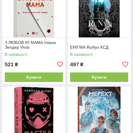
З ЛЮБОВ`Ю МАМА Іліана
Зендер Vivat
ЕНІГМА RuNyx КСД
В наявності
В наявності
521
497
₴
₴
Купити
Купити