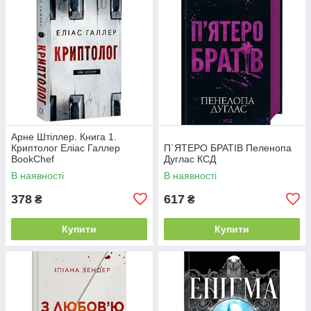
Арне Штіллер. Книга 1.
Криптолог Еліас Галлер
П`ЯТЕРО БРАТІВ Пеленопа
BookChef
Дуглас КСД
В наявності
В наявності
378
617
₴
₴
Купити
Купити