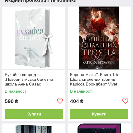
Акційні пропозиції та новинки
Рухайся вперед
Корона Ніаксії. Книга 1.5.
.Новоанглійська балетна
Шість спалених троянд
школа Анна Савас
Карісса Брондберт Vivat
READBERRY
В наявності
В наявності
590
404
₴
₴
Купити
Купити