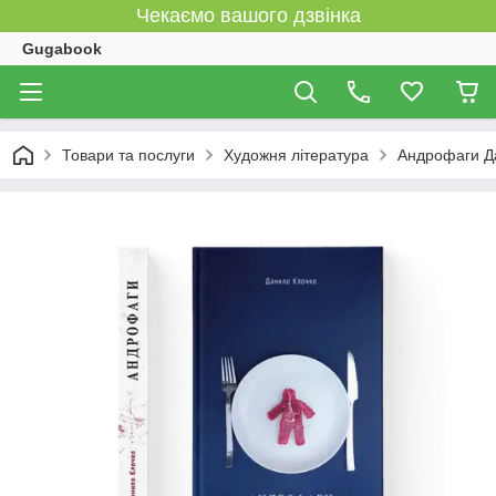
Чекаємо вашого дзвінка
Gugabook
Товари та послуги
Художня література
Андрофаги Д