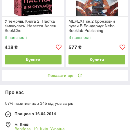
У темряві. Книга 2. Пастка
МЕРЕХТ кн.2 бронзовий
зімкнулась. Навесса Аллен
пугач В.Бондарчук Nebo
BookChef
Booklab Publishing
В наявності
В наявності
418
577
₴
₴
Купити
Купити
Показати ще
Про нас
87% позитивних з 345 відгуків за рік
Працює з 16.04.2014
м. Київ
Вербова, 19, Київ, Україна