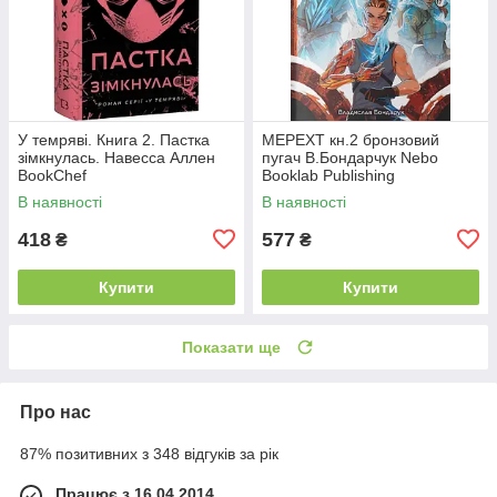
У темряві. Книга 2. Пастка
МЕРЕХТ кн.2 бронзовий
зімкнулась. Навесса Аллен
пугач В.Бондарчук Nebo
BookChef
Booklab Publishing
В наявності
В наявності
418
577
₴
₴
Купити
Купити
Показати ще
Про нас
87% позитивних з 348 відгуків за рік
Працює з 16.04.2014