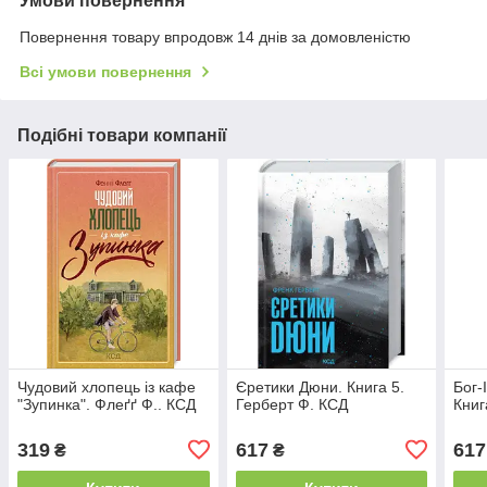
Умови повернення
Повернення товару впродовж 14 днів за домовленістю
Всі умови повернення
Подібні товари компанії
Чудовий хлопець із кафе
Єретики Дюни. Книга 5.
Бог-
"Зупинка". Флеґґ Ф.. КСД
Герберт Ф. КСД
Книг
319
617
617
₴
₴