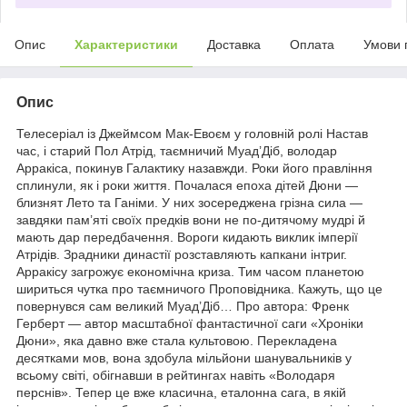
Опис
Характеристики
Доставка
Оплата
Умови 
Опис
Телесеріал із Джеймсом Мак-Евоєм у головній ролі Настав
час, і старий Пол Атрід, таємничий Муад’Діб, володар
Арракіса, покинув Галактику назавжди. Роки його правління
сплинули, як і роки життя. Почалася епоха дітей Дюни —
близнят Лето та Ганіми. У них зосереджена грізна сила —
завдяки пам’яті своїх предків вони не по-дитячому мудрі й
мають дар передбачення. Вороги кидають виклик імперії
Атрідів. Зрадники династії розставляють капкани інтриг.
Арракісу загрожує економічна криза. Тим часом планетою
шириться чутка про таємничого Проповідника. Кажуть, що це
повернувся сам великий Муад’Діб… Про автора: Френк
Герберт — автор масштабної фантастичної саги «Хроніки
Дюни», яка давно вже стала культовою. Перекладена
десятками мов, вона здобула мільйони шанувальників у
всьому світі, обігнавши в рейтингах навіть «Володаря
перснів». Тепер це вже класична, еталонна сага, в якій