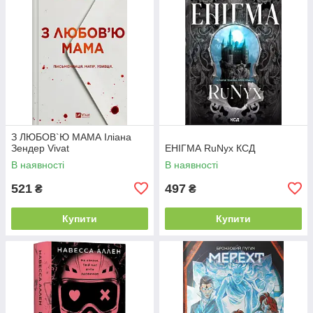
З ЛЮБОВ`Ю МАМА Іліана
Зендер Vivat
ЕНІГМА RuNyx КСД
В наявності
В наявності
521
497
₴
₴
Купити
Купити