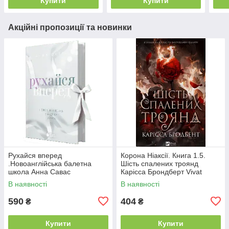
Купити
Купити
Акційні пропозиції та новинки
Рухайся вперед
Корона Ніаксії. Книга 1.5.
.Новоанглійська балетна
Шість спалених троянд
школа Анна Савас
Карісса Брондберт Vivat
READBERRY
В наявності
В наявності
590
404
₴
₴
Купити
Купити