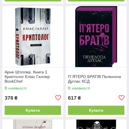
Арне Штіллер. Книга 1.
Криптолог Еліас Галлер
П`ЯТЕРО БРАТІВ Пеленопа
BookChef
Дуглас КСД
В наявності
В наявності
378
617
₴
₴
Купити
Купити