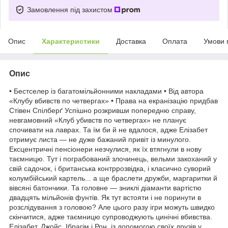
Замовлення під захистом
Опис
Характеристики
Доставка
Оплата
Умови 
Опис
• Бестселер із багатомільйонними накладами • Від автора
«Клубу вбивств по четвергах» • Права на екранізацію придбав
Стівен Спілберґ Успішно розкривши попередню справу,
невгамовний «Клуб убивств по четвергах» не планує
спочивати на лаврах. Та їм би й не вдалося, адже Елізабет
отримує листа — не дуже бажаний привіт із минулого.
Ексцентричні пенсіонери незчулися, як їх втягнули в нову
таємницю. Тут і пограбований злочинець, вельми закоханий у
свій садочок, і британська контррозвідка, і класично суворий
колумбійський картель... а ще браслети дружби, маргаритки й
вівсяні батончики. Та головне — зниклі діаманти вартістю
двадцять мільйонів фунтів. Як тут встояти і не поринути в
розслідування з головою? Але цього разу ігри можуть швидко
скінчитися, адже таємницю супроводжують цинічні вбивства.
Елізабет, Джойс, Ібрагім і Рон, із допомогою своїх друзів у