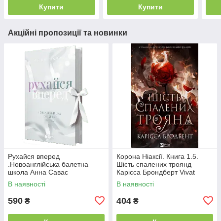
Купити
Купити
Акційні пропозиції та новинки
Рухайся вперед
Корона Ніаксії. Книга 1.5.
.Новоанглійська балетна
Шість спалених троянд
школа Анна Савас
Карісса Брондберт Vivat
READBERRY
В наявності
В наявності
590
404
₴
₴