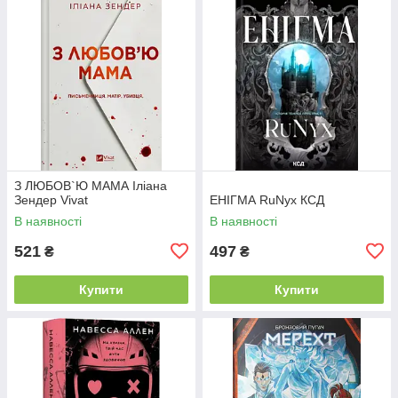
З ЛЮБОВ`Ю МАМА Іліана
Зендер Vivat
ЕНІГМА RuNyx КСД
В наявності
В наявності
521
497
₴
₴
Купити
Купити