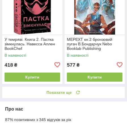
У темряві. Книга 2. Пастка
МЕРЕХТ кн.2 бронзовий
зімкнулась. Навесса Аллен
пугач В.Бондарчук Nebo
BookChef
Booklab Publishing
В наявності
В наявності
418
577
₴
₴
Купити
Купити
Показати ще
Про нас
87% позитивних з 345 відгуків за рік