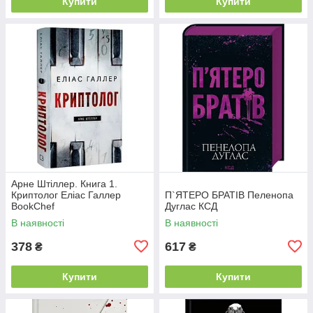
Купити
Купити
Арне Штіллер. Книга 1.
Криптолог Еліас Галлер
П`ЯТЕРО БРАТІВ Пеленопа
BookChef
Дуглас КСД
В наявності
В наявності
378
617
₴
₴
Купити
Купити