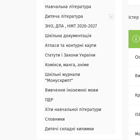
Навчальна література
Дитяча література
Істер
ЗНО, ДПА , НМТ 2026-2027
Шкільна документація
Атласи та контурні карти
Статути і Закони України
О
Комікси, манга, аніме
Шкільні журнали
Ви
"Монускрипт"
Вивчення іноземної мови
Кр
ПДР
Хіти навчальної літератури
IS
Словники
Дитячі складні килимки
Мо