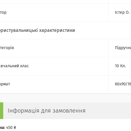
тор
Істер О. 
ористувальницькі характеристики
тегорія
Підручн
вчальний клас
10 Кл.
ормат
60х90/1
Інформація для замовлення
на:
450 ₴