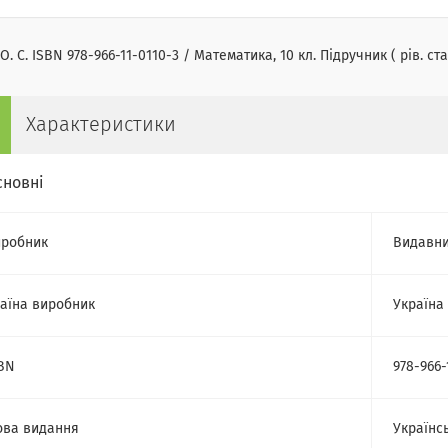
 О. С. ISBN 978-966-11-0110-3 / Математика, 10 кл. Підручник ( рів. ст
Характеристики
сновні
робник
Видавни
аїна виробник
Україна
BN
978-966-
ва видання
Українс