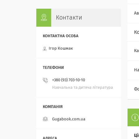
Ав
Контакти
К
Ігор Кошмак
Ка
На
+380 (93) 703-10-10
Навчальна та дитяча література
Ф
Gugabook.com.ua
Ці