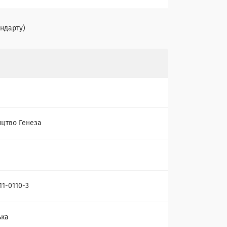
андарту)
цтво Генеза
11-0110-3
ька