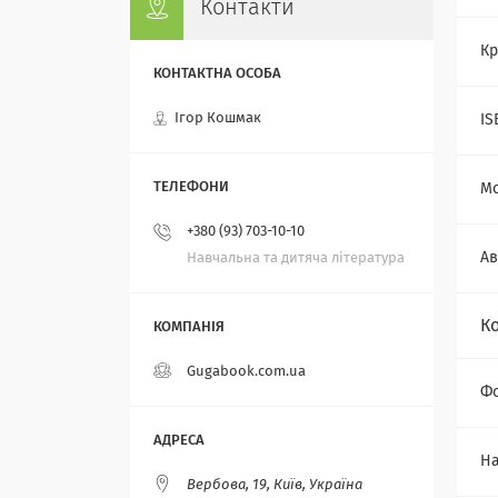
Контакти
Кр
Ігор Кошмак
IS
Мо
+380 (93) 703-10-10
Ав
Навчальна та дитяча література
К
Gugabook.com.ua
Ф
На
Вербова, 19, Київ, Україна