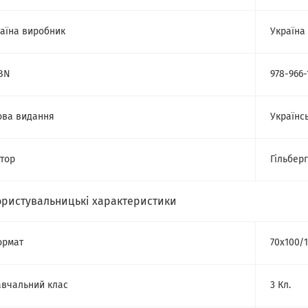
аїна виробник
Україна
BN
978-966-
ва видання
Українс
тор
Гільберг 
ористувальницькі характеристики
ормат
70х100/
вчальний клас
3 Кл.