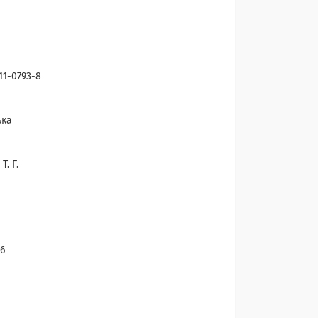
11-0793-8
ька
Т. Г.
16