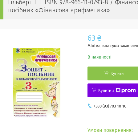
Гільберг Т. Г. ISBN 978-966-11-0793-8 / Фінан
посібник «Фінансова арифметика»
63 ₴
Мінімальна сума замовленн
В наявності
Купити
Купити з
+380 (93) 703-10-10