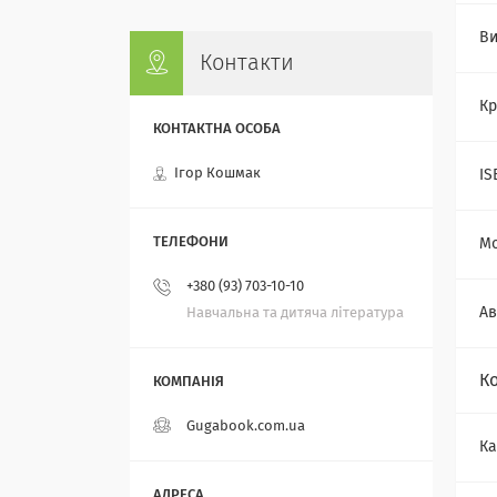
Ви
Контакти
Кр
Ігор Кошмак
IS
Мо
+380 (93) 703-10-10
Ав
Навчальна та дитяча література
К
Gugabook.com.ua
Ка