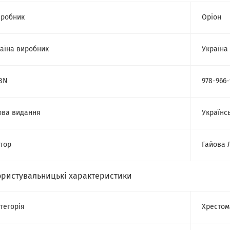
робник
Оріон
аїна виробник
Україна
BN
978-966-
ва видання
Українс
тор
Гайова Л
ористувальницькі характеристики
тегорія
Хрестом