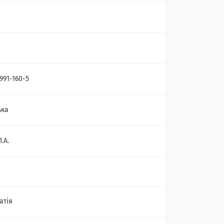
991-160-5
ька
.А.
атія