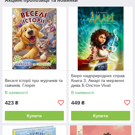
Акційні пропозиції та новинки
Бюро надприродних справ.
Веселі історії про мурчиків та
Книга 3. Амарі та мерзенні
гавчиків. Глорія
дива Б.Олстон Vivat
В наявності
В наявності
423
449
₴
₴
Купити
Купити