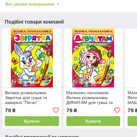
Всі умови повернення
Подібні товари компанії
Велика розмальовка
Малюємо пензликом
Мал
Звірятка для гуаші та
Велика розмальовка
Вели
акварелі "Пегас"
ДІВЧАТАМ для гуаші та
МАШ
акварелі Пегас
аква
79
79
79
₴
₴
Купити
Купити