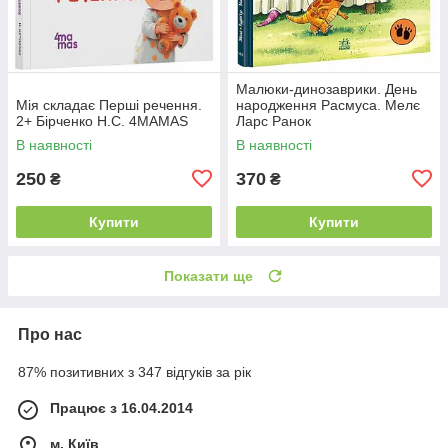
Малюки-динозаврики. День
Мія складає Перші речення.
народження Расмуса. Мелє
2+ Бірченко Н.С. 4MAMAS
Ларс Ранок
В наявності
В наявності
250
370
₴
₴
Купити
Купити
Показати ще
Про нас
87% позитивних з 347 відгуків за рік
Працює з 16.04.2014
м. Київ