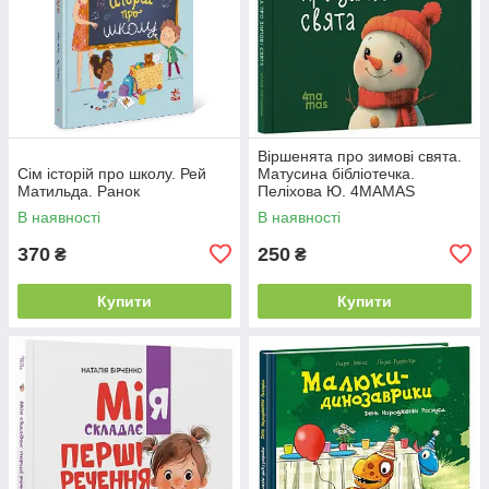
Віршенята про зимові свята.
Сім історій про школу. Рей
Матусина бібліотечка.
Матильда. Ранок
Пеліхова Ю. 4MAMAS
В наявності
В наявності
370
250
₴
₴
Купити
Купити