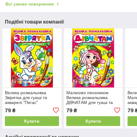
Всі умови повернення
Подібні товари компанії
Велика розмальовка
Малюємо пензликом
Вели
Звірятка для гуаші та
Велика розмальовка
Малю
акварелі "Пегас"
ДІВЧАТАМ для гуаші та
аква
акварелі Пегас
79
79
79
₴
₴
Купити
Купити