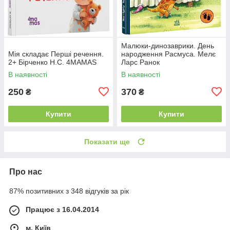
Малюки-динозаврики. День
Мія складає Перші речення.
народження Расмуса. Мелє
2+ Бірченко Н.С. 4MAMAS
Ларс Ранок
В наявності
В наявності
250
370
₴
₴
Купити
Купити
Показати ще
Про нас
87% позитивних з 348 відгуків за рік
Працює з 16.04.2014
м. Київ