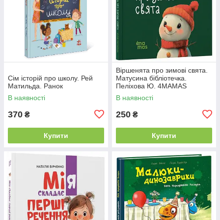
Віршенята про зимові свята.
Сім історій про школу. Рей
Матусина бібліотечка.
Матильда. Ранок
Пеліхова Ю. 4MAMAS
В наявності
В наявності
370
250
₴
₴
Купити
Купити