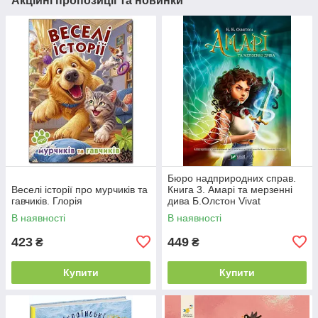
Акційні пропозиції та новинки
Бюро надприродних справ.
Веселі історії про мурчиків та
Книга 3. Амарі та мерзенні
гавчиків. Глорія
дива Б.Олстон Vivat
В наявності
В наявності
423
449
₴
₴
Купити
Купити