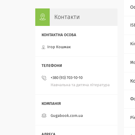
О
Контакти
IS
Кі
Ігор Кошмак
Мо
+380 (93) 703-10-10
К
Навчальна та дитяча література
Ф
Gugabook.com.ua
Рі