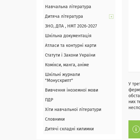
Навчальна література
Дитяча література
ЗНО, ДПА , НМТ 2026-2027
Шкільна документація
Атласи та контурні карти
Статути і Закони України
Комікси, манга, аніме
Шкільні журнали
"Монускрипт"
У тре
ферму
Вивчення іноземної мови
обста
ПДР
них т
неспо
Хіти навчальної літератури
Словники
Дитячі складні килимки