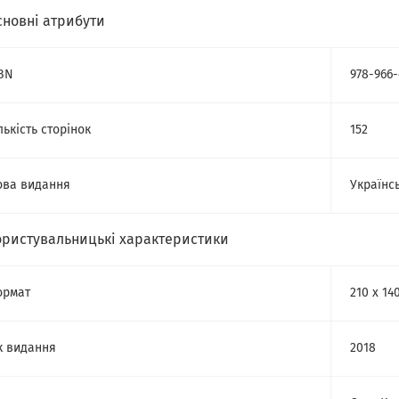
сновні атрибути
BN
978-966-
лькість сторінок
152
ва видання
Українс
ористувальницькі характеристики
ормат
210 х 140
к видання
2018