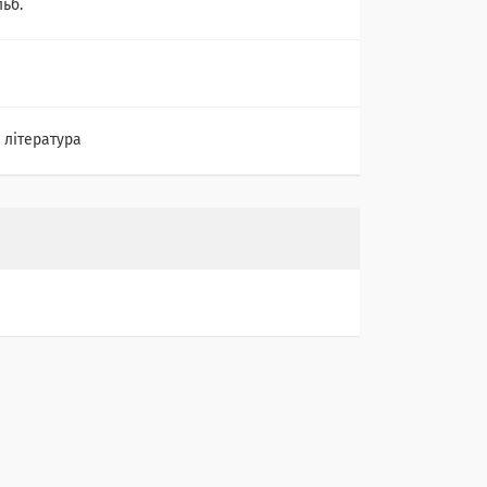
льб.
 література