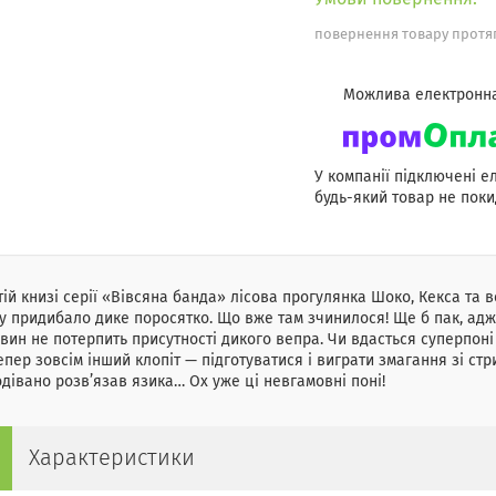
повернення товару протяг
У компанії підключені е
будь-який товар не поки
тій книзі серії «Вівсяна банда» лісова прогулянка Шоко, Кекса та 
 придибало дике поросятко. Що вже там зчинилося! Ще б пак, ад
вин не потерпить присутності дикого вепра. Чи вдасться суперпон
епер зовсім інший клопіт — підготуватися і виграти змагання зі стр
дівано розв’язав язика… Ох уже ці невгамовні поні!
Характеристики