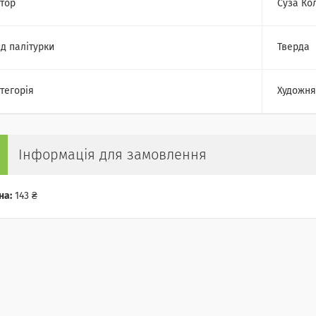
тор
Суза Ко
д палітурки
Тверда
тегорія
Художня
Інформація для замовлення
на:
143 ₴