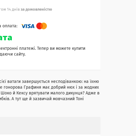
ом 14 днів
за домовленістю
лектронні платежі. Тепер ви можете купити
даючи сайту.
всієї ватаги завершується несподіванкою: на їхню
же гонорова Графиня має добрий нюх і за жодних
і Шоко й Кексу врятувати малого дикунця? Адже в
ибків. А тут ще й зазвичай мовчазний Тоні