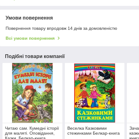
Умови повернення
Повернення товару впродовж 14 днів за домовленістю
Всі умови повернення
Подібні товари компанії
Читаю сам. Кумедні історії
Веселка Казковими
Зача
для маляті. Оповідання,
стежинками Белкар-книга
казк
Казки. Белкар-книга
книг