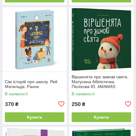
Віршенята про зимові свята.
Сім історій про школу. Рей
Матусина бібліотечка.
Матильда. Ранок
Пеліхова Ю. 4MAMAS
В наявності
В наявності
370
250
₴
₴
Купити
Купити