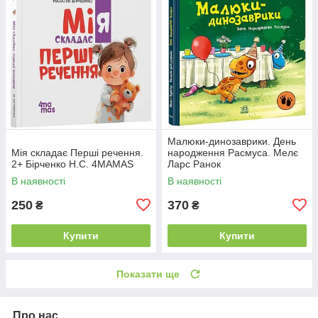
Малюки-динозаврики. День
Мія складає Перші речення.
народження Расмуса. Мелє
2+ Бірченко Н.С. 4MAMAS
Ларс Ранок
В наявності
В наявності
250
370
₴
₴
Купити
Купити
Показати ще
Про нас