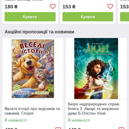
180
153
153
₴
₴
Купити
Купити
Акційні пропозиції та новинки
Бюро надприродних справ.
Веселі історії про мурчиків та
Книга 3. Амарі та мерзенні
гавчиків. Глорія
дива Б.Олстон Vivat
В наявності
В наявності