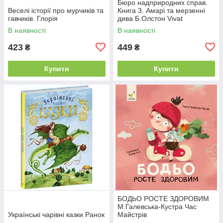
Бюро надприродних справ.
Веселі історії про мурчиків та
Книга 3. Амарі та мерзенні
гавчиків. Глорія
дива Б.Олстон Vivat
В наявності
В наявності
423
449
₴
₴
Купити
Купити
БОДЬО РОСТЕ ЗДОРОВИМ
М.Галевська-Кустра Час
Українські чарівні казки Ранок
Майстрів