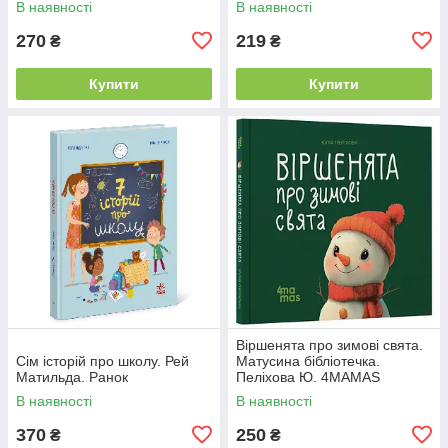
В наявності
В наявності
270
219
₴
₴
Купити
Купити
Віршенята про зимові свята.
Сім історій про школу. Рей
Матусина бібліотечка.
Матильда. Ранок
Пеліхова Ю. 4MAMAS
В наявності
В наявності
370
250
₴
₴