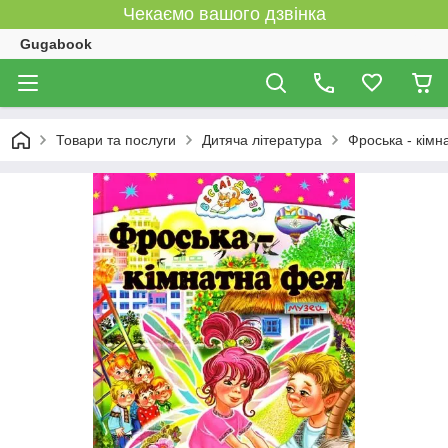
Чекаємо вашого дзвінка
Gugabook
Товари та послуги
Дитяча література
Фроська - кімн