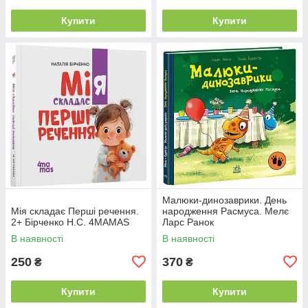
Купити
Купити
Малюки-динозаврики. День
Мія складає Перші речення.
народження Расмуса. Мелє
2+ Бірченко Н.С. 4MAMAS
Ларс Ранок
В наявності
В наявності
250
370
₴
₴
Купити
Купити