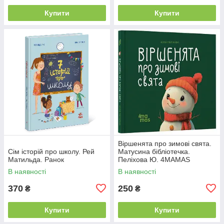
Купити
Купити
Віршенята про зимові свята.
Сім історій про школу. Рей
Матусина бібліотечка.
Матильда. Ранок
Пеліхова Ю. 4MAMAS
В наявності
В наявності
370
250
₴
₴
Купити
Купити