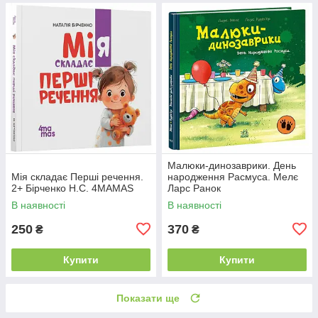
Малюки-динозаврики. День
Мія складає Перші речення.
народження Расмуса. Мелє
2+ Бірченко Н.С. 4MAMAS
Ларс Ранок
В наявності
В наявності
250
370
₴
₴
Купити
Купити
Показати ще