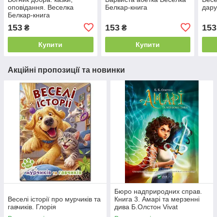
оповідання. Веселка
Белкар-книга
дару
Белкар-книга
153
153
153
₴
₴
Купити
Купити
Акційні пропозиції та новинки
Бюро надприродних справ.
Веселі історії про мурчиків та
Книга 3. Амарі та мерзенні
гавчиків. Глорія
дива Б.Олстон Vivat