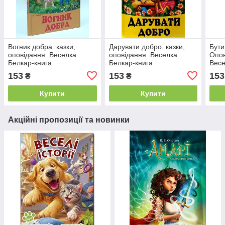
Вогник добра. казки,
Дарувати добро. казки,
Бут
оповідання. Веселка
оповідання. Веселка
Опов
Белкар-книга
Белкар-книга
Весе
153
153
153
₴
₴
Купити
Купити
Акційні пропозиції та новинки