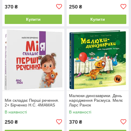
370
250
₴
₴
Купити
Купити
Малюки-динозаврики. День
Мія складає Перші речення.
народження Расмуса. Мелє
2+ Бірченко Н.С. 4MAMAS
Ларс Ранок
В наявності
В наявності
250
370
₴
₴