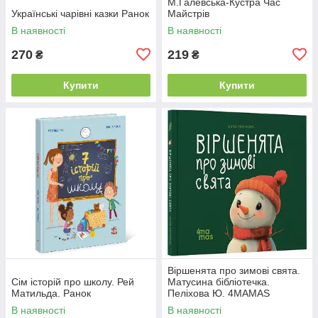
М.Галевська-Кустра Час
Українські чарівні казки Ранок
Майстрів
В наявності
В наявності
270
219
₴
₴
Купити
Купити
Віршенята про зимові свята.
Сім історій про школу. Рей
Матусина бібліотечка.
Матильда. Ранок
Пеліхова Ю. 4MAMAS
В наявності
В наявності