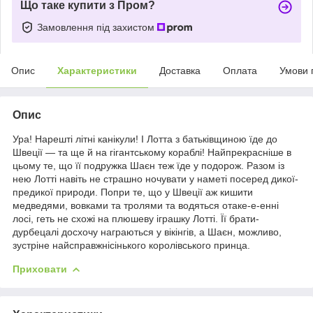
Що таке купити з Пром?
Замовлення під захистом
Опис
Характеристики
Доставка
Оплата
Умови 
Опис
Ура! Нарешті літні канікули! І Лотта з батьківщиною їде до
Швеції — та ще й на гігантському кораблі! Найпрекрасніше в
цьому те, що її подружка Шаєн теж їде у подорож. Разом із
нею Лотті навіть не страшно ночувати у наметі посеред дикої-
предикої природи. Попри те, що у Швеції аж кишити
медведями, вовками та тролями та водяться отаке-е-енні
лосі, геть не схожі на плюшеву іграшку Лотті. Її брати-
дурбецалі досхочу награються у вікінгів, а Шаєн, можливо,
зустріне найсправжнісінького королівського принца.
Приховати