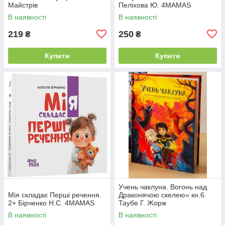
Майстрів
Пеліхова Ю. 4MAMAS
В наявності
В наявності
219
250
₴
₴
Купити
Купити
Учень чаклуна. Вогонь над
Мія складає Перші речення.
Драконячою скелею» кн.6.
2+ Бірченко Н.С. 4MAMAS
Таубе Г. Жорж
В наявності
В наявності