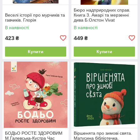
Бюро надприродних справ.
Веселі історії про мурчиків та
Книга 3. Амарі та мерзенні
гавчиків. Глорія
дива Б.Олстон Vivat
В наявності
В наявності
423
449
₴
₴
Купити
Купити
БОДЬО РОСТЕ ЗДОРОВИМ
Віршенята про зимові свята.
М.Галевська-Кустра Час
Матусина бібліотечка.