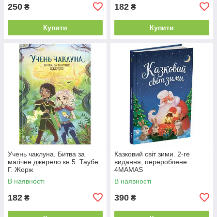
250
182
₴
₴
Купити
Купити
Учень чаклуна. Битва за
Казковий світ зими. 2-ге
магічне джерело кн.5. Таубе
видання, перероблене.
Г. Жорж
4MAMAS
В наявності
В наявності
182
390
₴
₴